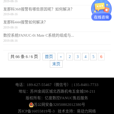
2019-08-16
发那科368报警有哪些原因呢？如何解决？
2019-08-16
发那科444报警如何解决？
2019-08-16
数控系统FANUC-0i Mate C系统的组成与...
2019-08-16
共 66 条 6 / 6 页
首页
«
2
3
4
5
6
末页
电话：189-627-55467（微信号） | 135-8481-7733
地址：苏州金阊区城北西路机电五金城D8-211
版权所有：亿度数控FANUC售后服务
苏公网安备32050802012380号
苏ICP备16055819号-3
技术支持：
易动力网络